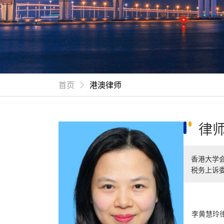
首页
港澳律师
律
香港大学
税务上诉
李黄慧玲律