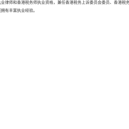
执业律师和香港税务师执业资格，兼任香港税务上诉委员会委员、香港税
域拥有丰富执业经验。