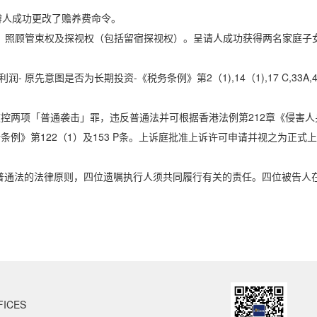
。答辩人成功更改了赡养费命令。
女的管养，照顾管束权及探视权（包括留宿探视权）。呈请人成功获得两名家庭子
 原先意图是否为长期投资-《税务条例》第2（1),14（1),17 C,33A,
申请人被控两项「普通袭击」罪，违反普通法并可根据香港法例第212章《侵害人
例》第122（1）及153 P条。上诉庭批准上诉许可申请并视之为正式上
任，根据普通法的法律原则，四位遗嘱执行人须共同履行有关的责任。四位被告人
FICES