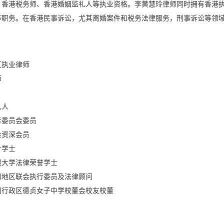
、香港税务师、香港婚姻监礼人等执业资格。李黄慧玲律师同时拥有香港
等职务。在香港民事诉讼，尤其离婚案件和税务法律服务，刑事诉讼等领
：
区执业律师
师
礼人
诉委员会委员
会资深会员
计学士
根大学法律荣誉学士
州地区联会执行委员及法律顾问
别行政区德贞女子中学校董会校友校董
：