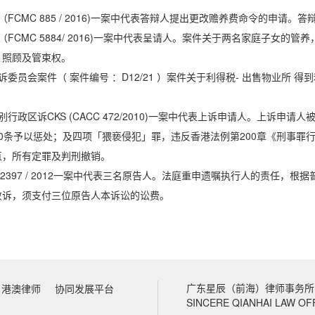
（FCMC 885 / 2016)一案中代表答辩人提出更改赡养费命令的申请
（FCMC 5884/ 2016)一案中代表呈请人。案件关于两名家庭子
，照顾及管束权。
委员会案件（ 案件编号 ：D12/21 ）案件关于利得税- 出售物业所 得到利润-
别行政区诉CKS (CACC 472/2010)一案中代表上诉申请人。上诉
0条予以惩处；及四项「猥亵侵犯」罪，违反香港法例第200章《刑事罪行条
直，所有定罪及判刑撤销。
P 2397 / 2012一案中代表三名原告人。法庭重申遗嘱执行人的责
败诉，须支付三位原告人本诉讼的讼费。
广东星辰（前海）律师事务所
港澳律师
协同发展平台
SINCERE QIANHAI LAW OF