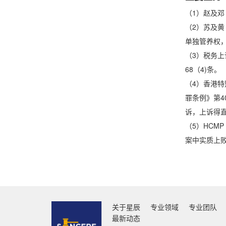
（1）赵及邓
（2）苏及黄
单独管养权
（3）税务上诉
68（4)条。
（4）香港特
罪条例》第4
诉，上诉得
（5）HCM
案中实质上
关于星辰
专业领域
专业团队
最新动态