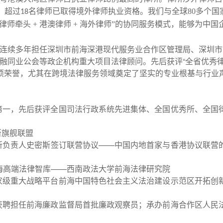
，
超过
名律师已取得境外律师执业资格。我们与全球
80
多个国
18
地律师牵头
+
港澳律师
+
海外律师”的协同服务模式，能够为中国
连续多年担任深圳市前海深港现代服务业合作区管理局、深圳市
融同业公会等政企机构重大项目法律顾问。先后获评“全省优秀
等多项荣誉，尤其在跨境法律服务领域奠定了坚实的专业根基与行业
第一，先后获评全国司法行政系统先进集体、全国优秀所、全国
所旗舰联盟
所负责人史密斯签订联营协议——中国内地首家与香港协议联营
海高端法律智库——西南政法大学前海法律研究院
家级重大战略平台前海中国特色社会主义法治建设示范区开拓创
获聘担任前海廉政监督局首批廉政观察员；承办前海合作区人民