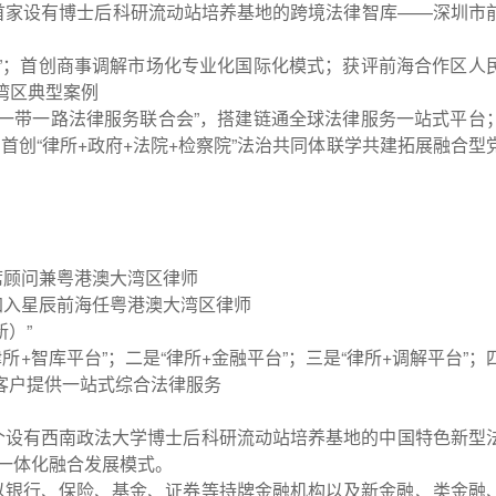
首家设有博士后科研流动站培养基地的跨境法律智库——深圳市
”；首创商事调解市场化专业化国际化模式；获评前海合作区人
湾区典型案例
一带一路法律服务联合会”，搭建链通全球法律服务一站式平台
首创“律所
+
政府
+
法院
+
检察院”法治共同体联学共建拓展融合型
席顾问兼粤港澳大湾区律师
加入星辰前海任粤港澳大湾区律师
）”
律所
+
智库平台”；二是“律所
+
金融平台”；三是“律所
+
调解平台”；
客户提供一站式综合法律服务
个设有西南政法大学博士后科研流动站培养基地的中国特色新型
果一体化融合发展模式。
以银行、保险、基金、证券等持牌金融机构以及新金融、类金融