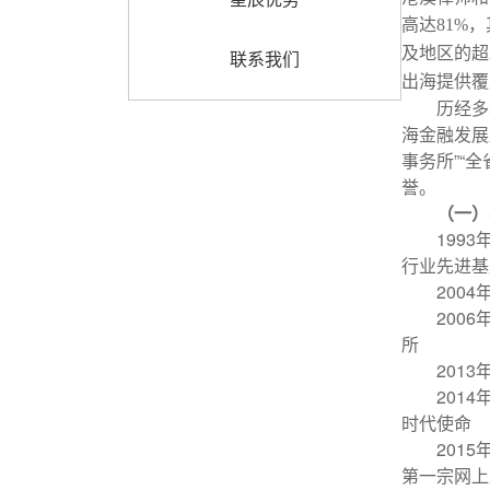
高达
81%
，
及地区的
超
联系我们
出海提供覆
历经多
海金融发展
事务所”“
誉。
（一）
1993
行业先进基
2004
2006
所
2013
2014
时代使命
2015
第一宗网上