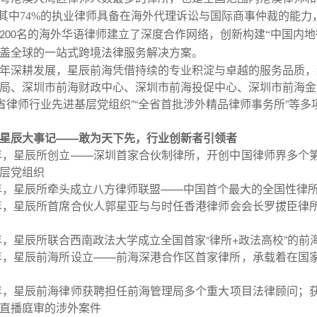
其中
74%
的执业律师具备在海外代理诉讼与国际商事仲裁的能力
名的
海外华语律师建立了深度合作网络，创新构建
“中国内
200
盖全球的一站式跨境法律服务解决方案。
年深耕发展，星辰前海凭借持续的专业积淀与卓越的服务品质，
局、深圳市前海财政中心、深圳市前海投促中心、深圳市前海金
全省律师行业先进基层党组织”“全省首批涉外精品律师事务所”
星辰大事记——
敢为天下先，
行业创新者引领者
年，星辰所创立——深圳首家合伙制律所，开创中国律师界多个
层党组织
年，星辰所牵头成立八方律师联盟——中国首个最大的全国性律
年，星辰所首席合伙人郭星亚与与时任香港律师会会长罗拔臣律
年，星辰所联合西南政法大学成立全国首家“律所
+
政法高校”的前
年，星辰前海所设立——前海深港合作区首家律所，
承载着在国
年，星辰前海律师获聘担任前海管理局多个重大项目法律顾问；
直播庭审的涉外案件